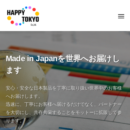
H
A
P
P
Y
H
株
T
A
式
O
会
P
K
社
P
Y
Made in Japanを世界へお届けし
H
O
Y
ます
A
C
T
P
o
O
P
.
安心・安全な日本製品を丁寧に取り扱い世界中のお客様
K
Y
,
へお届けします。
Y
T
L
迅速に、丁寧にお客様へ届けるだけでなく、パートナー
O
t
O
d
K
を大切にし、共存共栄することをモットーに拡販して参
C
.
Y
ります。
o
O
.